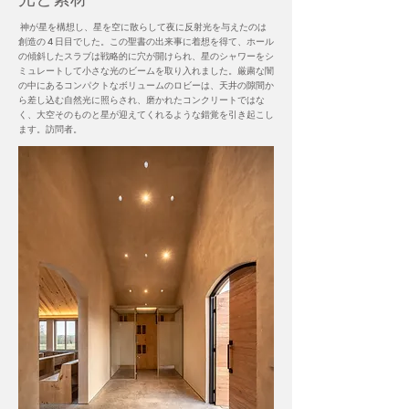
神が星を構想し、星を空に散らして夜に反射光を与えたのは
創造の 4 日目でした。この聖書の出来事に着想を得て、ホール
の傾斜したスラブは戦略的に穴が開けられ、星のシャワーをシ
ミュレートして小さな光のビームを取り入れました。厳粛な闇
の中にあるコンパクトなボリュームのロビーは、天井の隙間か
ら差し込む自然光に照らされ、磨かれたコンクリートではな
く、大空そのものと星が迎えてくれるような錯覚を引き起こし
ます。訪問者。