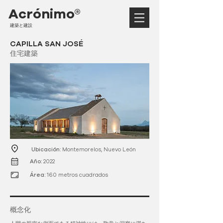
Acrónimo®
建築と建設
CAPILLA SAN JOSÉ
住宅建築
Ubicación:
Montemorelos, Nuevo León
Año:
2022
Área:
160 metros cuadrados
概念化