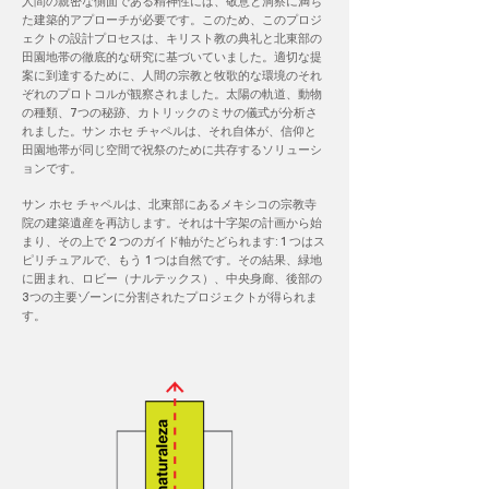
人間の親密な側面である精神性には、敬意と洞察に満ち
た建築的アプローチが必要です。このため、このプロジ
ェクトの設計プロセスは、キリスト教の典礼と北東部の
田園地帯の徹底的な研究に基づいていました。適切な提
案に到達するために、人間の宗教と牧歌的な環境のそれ
ぞれのプロトコルが観察されました。太陽の軌道、動物
の種類、7つの秘跡、カトリックのミサの儀式が分析さ
れました。サン ホセ チャペルは、それ自体が、信仰と
田園地帯が同じ空間で祝祭のために共存するソリューシ
ョンです。
サン ホセ チャペルは、北東部にあるメキシコの宗教寺
院の建築遺産を再訪します。それは十字架の計画から始
まり、その上で 2 つのガイド軸がたどられます: 1 つはス
ピリチュアルで、もう 1 つは自然です。その結果、緑地
に囲まれ、ロビー（ナルテックス）、中央身廊、後部の
3つの主要ゾーンに分割されたプロジェクトが得られま
す。