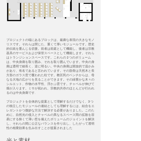
プロジェクトの端にあるブロックは、厳粛な表現の大きなモノ
リスです。それらは閉じた、重くて厚いモジュールです。歴史
的伝統を重んじる切妻。前者は前庭として機能し、後者は宗教
器具のサービスおよび保管スペースとして機能します。それら
はトランジションスペースです。これらの 2 つのボリューム
は、中央身廊を取り囲み、それを取り囲んでいます。中央の身
廊は透明で細長く、逆に明るい。中央の身廊は開放的で温かみ
があり、有名であると言われています。その肋骨は天然木と長
方形のガラス窓で覆われた柱です。教区民のベンチからは、母
なる大地の広がりを見ることができます。その緑豊かな木々の
シルエット、作物の水平性、浮かぶ雲です。チャペルが伸びて
畑が入ります。ミサが祝われ、宗教的共存のほとんどが行われ
るのは中央身廊です.
プロジェクトを全体的な提案として理解するだけでなく、3 つ
の独立したモジュールの連結としても理解するには、結合をエ
レガントかつ微妙な方法で解決する必要がありました。このた
めに、自然光の侵入とチャペルの異なるスペース間の拡散を容
易にする狭くて薄い窓を備えたボリュームのジョイントを解決
し、それらの間に公正なバランスを作り出し、したがって透明
性の相乗効果を生み出すことが提案されました
光と素材