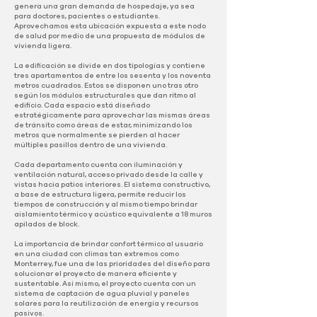
genera una gran demanda de hospedaje, ya sea
para doctores, pacientes o estudiantes.
Aprovechamos esta ubicación expuesta a este nodo
de salud por medio de una propuesta de módulos de
vivienda ligera.
La edificación se divide en dos tipologías y contiene
tres apartamentos de entre los sesenta y los noventa
metros cuadrados. Estos se disponen uno tras otro
según los módulos estructurales que dan ritmo al
edificio. Cada espacio está diseñado
estratégicamente para aprovechar las mismas áreas
de tránsito como áreas de estar, minimizando los
metros que normalmente se pierden al hacer
múltiples pasillos dentro de una vivienda.
Cada departamento cuenta con iluminación y
ventilación natural, acceso privado desde la calle y
vistas hacia patios interiores. El sistema constructivo,
a base de estructura ligera, permite reducir los
tiempos de construcción y al mismo tiempo brindar
aislamiento térmico y acústico equivalente a 18 muros
apilados de block.
La importancia de brindar confort térmico al usuario
en una ciudad con climas tan extremos como
Monterrey, fue una de las prioridades del diseño para
solucionar el proyecto de manera eficiente y
sustentable. Así mismo, el proyecto cuenta con un
sistema de captación de agua pluvial y paneles
solares para la reutilización de energía y recursos
pasivos.